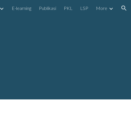
E-learning
Publikasi
PKL
LSP
More
ion